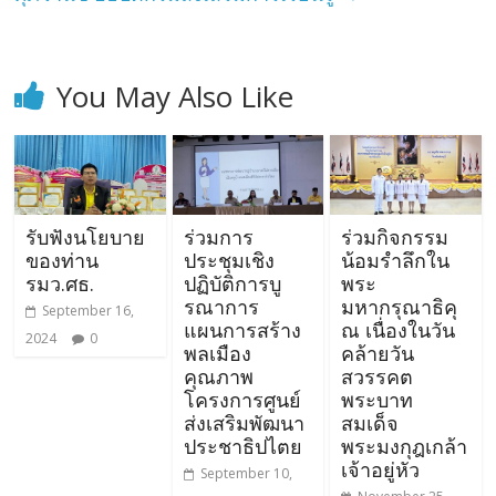
You May Also Like
รับฟังนโยบาย
ร่วมการ
ร่วมกิจกรรม
ของท่าน
ประชุมเชิง
น้อมรำลึกใน
รมว.ศธ.
ปฏิบัติการบู
พระ
รณาการ
มหากรุณาธิคุ
September 16,
แผนการสร้าง
ณ เนื่องในวัน
2024
0
พลเมือง
คล้ายวัน
คุณภาพ
สวรรคต
โครงการศูนย์
พระบาท
ส่งเสริมพัฒนา
สมเด็จ
ประชาธิปไตย
พระมงกุฎเกล้า
เจ้าอยู่หัว
September 10,