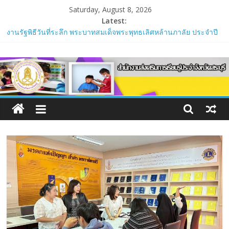
Skip
Saturday, August 8, 2026
to
Latest:
content
งานรัฐพิธีวันที่ระลึก พระบาทสมเด็จพระพุทธเลิศหล้านภาลัย ประจำปี
พ.ศ. 2569
สำนักงาน
การประชุมสร้างองค์ความรู้เกี่ยวกับการขับเคลื่อนยุทธศาสตร์ การ
พัฒนาการศึกษาและจัดทำแผนพัฒนาการศึกษากลุ่มจังหวัดภาคกลาง
ตอนบน (พ.ศ.2566-2570) ฉบับทบทวน ประจําปีงบประมาณ พ.ศ.2569
ส่ง
และแผนปฏิบัติการด้านการศึกษากลุ่มจังหวัดภาคกลางตอนบน ประจํา
ปีงบประมาณ พ.ศ.2571
เสริม
การประชุมการแข่งขันตอบคำถามหนังสือพระราชนิพนธ์ กลุ่ม
เจ้าพระยาป่าสัก ผ่านระบบออนไลน์ และดำเนินการจัดการแข่งขันตอบ
คำถามหนังสือพระราชนิพนธ์ของสมเด็จพระกนิษฐาธิราชเจ้า กรม
การ
สมเด็จพระเทพรัตนราชสุดาฯ สยามบรมราชกุมารี ระดับกลุ่ม
เจ้าพระยาป่าสัก
เรียน
การพัฒนาบุคลากรในสังกัด ตามข้อตกลงความร่วมมือ
(Memorandum of Understanding : MOU) ด้านการจัดการศึกษา การ
พัฒนาบุคลากร และความร่วมมือด้านวิชาการ
รู้
ร่วมตรวจกระดาษคำตอบปรนัยและอัตนัยใน “โครงการประเมินเทียบ
ระดับการศึกษา มิติความรู้ ความคิดครั้งที่ 2 ประจำปีการศึกษา 2568