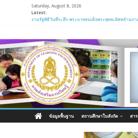
Skip
Saturday, August 8, 2026
to
Latest:
content
งานรัฐพิธีวันที่ระลึก พระบาทสมเด็จพระพุทธเลิศหล้านภา
การประชุมสร้างองค์ความรู้เกี่ยวกับการขับเคลื่อนยุ
สำนักงาน
ปีงบประมาณ พ.ศ.2569 และแผนปฏิบัติการด้านการศึกษา
การประชุมการแข่งขันตอบคำถามหนังสือพระราชนิพนธ์ ก
เจ้า กรมสมเด็จพระเทพรัตนราชสุดาฯ สยามบรมราชกุมารี ร
ส่ง
การพัฒนาบุคลากรในสังกัด ตามข้อตกลงความร่วมมือ (M
ร่วมตรวจกระดาษคำตอบปรนัยและอัตนัยใน “โครงการประเมิน
เสริม
การ
เรียน
ข้อมูลพื้นฐาน
สถานศึกษาในสังกัด
สาร
รู้