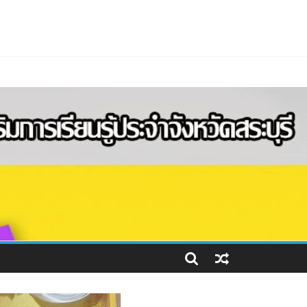
ลางตอนบน (พ.ศ.2566-2570) ฉบับทบทวน ประจํา
บคำถามหนังสือพระราชนิพนธ์ของสมเด็จพระกนิษฐาธิราช
ุคลากร และความร่วมมือด้านวิชาการ
568